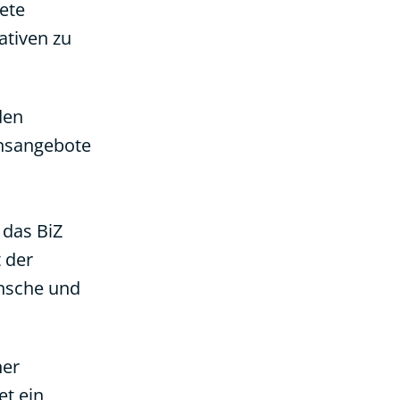
ete
ativen zu
den
onsangebote
 das BiZ
 der
ünsche und
ner
t ein