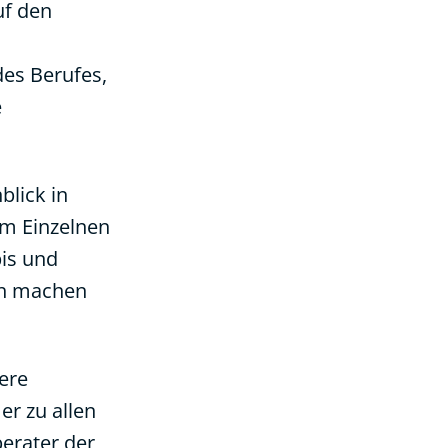
uf den
es Berufes,
e
blick in
im Einzelnen
is und
ch machen
ere
r zu allen
erater der