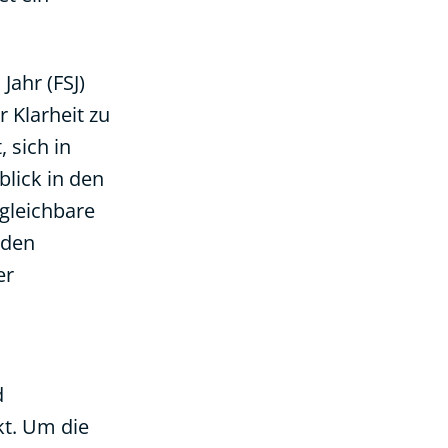
Jahr (FSJ)
 Klarheit zu
 sich in
blick in den
rgleichbare
 den
er
d
kt. Um die