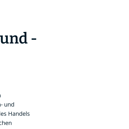
 und -
n
n- und
des Handels
ichen