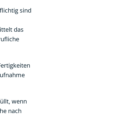
lichtig sind
ttelt das
ufliche
ertigkeiten
 Aufnahme
üllt, wenn
che nach