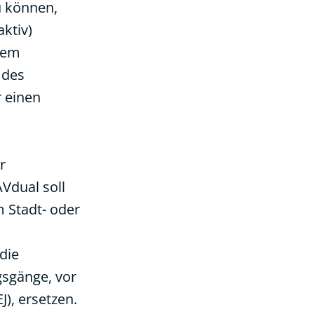
u können,
ktiv)
esem
 des
r einen
r
Vdual soll
m Stadt- oder
die
gsgänge, vor
J), ersetzen.