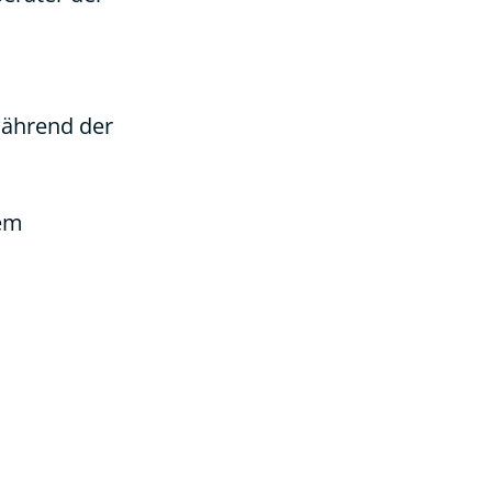
 während der
nem