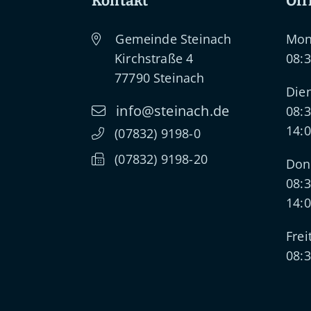
Kontakt
Öff
Gemeinde Steinach
Mon
Kirchstraße 4
08:3
77790
Steinach
Dien
info@steinach.de
08:3
14:0
(0
78
32) 91
98-0
(0
78
32) 91
98-20
Don
08:3
14:0
Frei
08:3