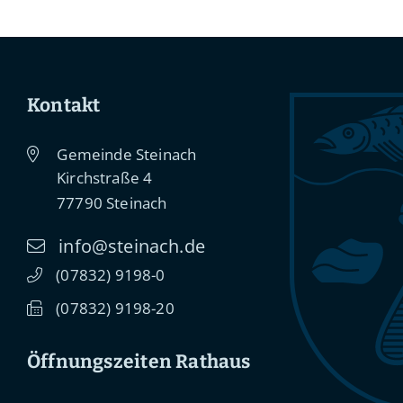
Kontakt
Gemeinde Steinach
Kirchstraße 4
77790
Steinach
info@steinach.de
(0
78
32) 91
98-0
(0
78
32) 91
98-20
Öffnungszeiten Rathaus