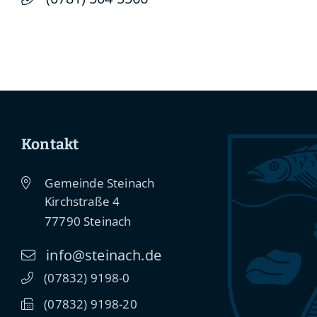
Kontakt
Gemeinde Steinach
Kirchstraße 4
77790
Steinach
info@steinach.de
(0
78
32) 91
98-0
(0
78
32) 91
98-20