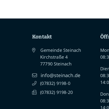
Kontakt
Öff
Gemeinde Steinach
Mon
Kirchstraße 4
08:3
77790
Steinach
Dien
info@steinach.de
08:3
14:0
(0
78
32) 91
98-0
(0
78
32) 91
98-20
Don
08:3
14:0