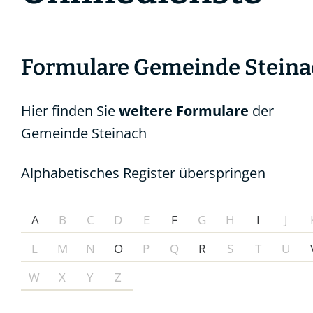
Formulare Gemeinde Steina
Hier finden Sie
weitere Formulare
der
Gemeinde Steinach
Alphabetisches Register überspringen
A
B
C
D
E
F
G
H
I
J
L
M
N
O
P
Q
R
S
T
U
W
X
Y
Z