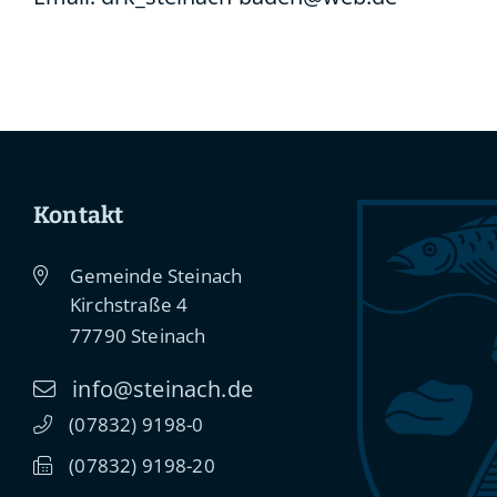
Kontakt
Gemeinde Steinach
Kirchstraße 4
77790
Steinach
info@steinach.de
(0
78
32) 91
98-0
(0
78
32) 91
98-20