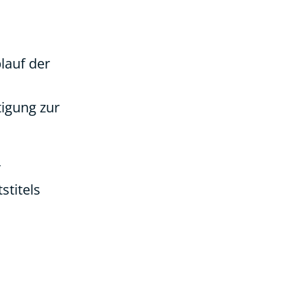
lauf der
tigung zur
r
stitels