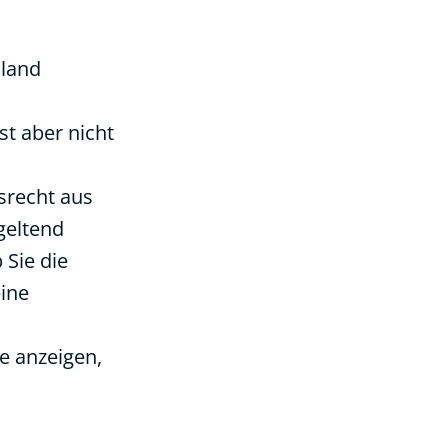
hland
st aber nicht
srecht aus
geltend
 Sie die
eine
e anzeigen,