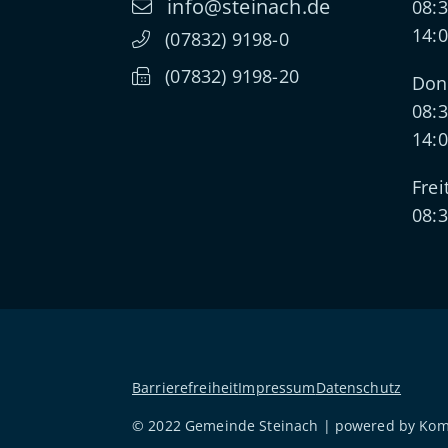
info@steinach.de
08:3
14:0
(0
78
32) 91
98-0
(0
78
32) 91
98-20
Don
08:3
14:0
Frei
08:3
Barrierefreiheit
Impressum
Datenschutz
© 2022 Gemeinde Steinach | powered by
Ko