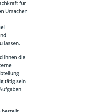
chkraft für
ken Ursachen
ei
und
u lassen.
d ihnen die
terne
Abteilung
g tätig sein
 Aufgaben
 bestellt