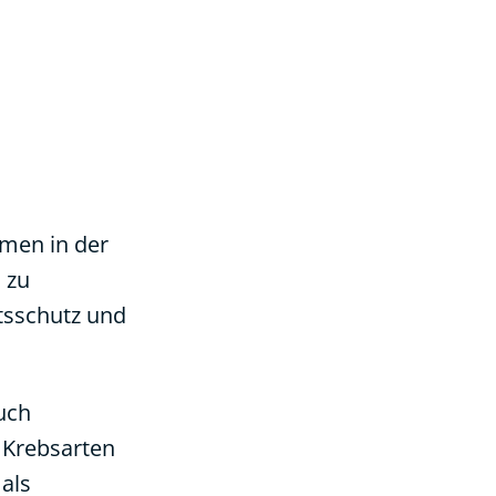
emen in der
 zu
tsschutz und
uch
 Krebsarten
als