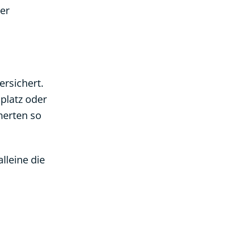
er
rsichert.
platz oder
cherten so
lleine die