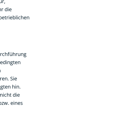
ur,
hr die
etrieblichen
Durchführung
bedingten
a
ren. Sie
gten hin.
nicht die
bzw. eines