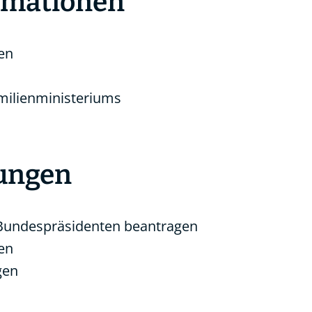
ormationen
en
ilienministeriums
tungen
Bundespräsidenten beantragen
en
gen