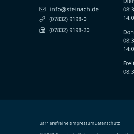
Dien
info@steinach.de
08:3
14:0
(0
78
32) 91
98-0
(0
78
32) 91
98-20
Don
08:3
14:0
Frei
08:3
Barrierefreiheit
Impressum
Datenschutz