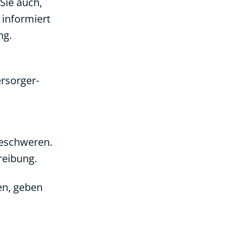
Sie auch,
informiert
ng.
rsorger-
beschweren.
reibung.
en, geben