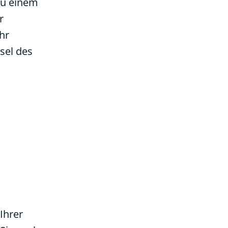
zu einem
r
hr
sel des
Ihrer