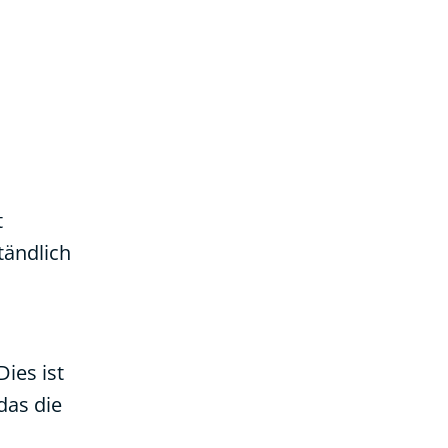
t
tändlich
ies ist
das die