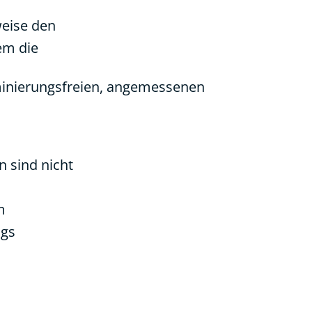
eise den
em die
iminierungsfreien, angemessenen
 sind nicht
m
ngs