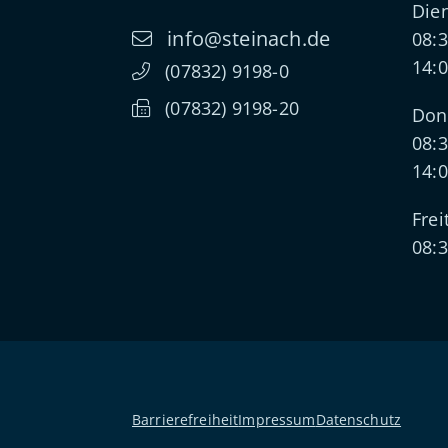
Dien
info@steinach.de
08:3
14:0
(0
78
32) 91
98-0
(0
78
32) 91
98-20
Don
08:3
14:0
Frei
08:3
Barrierefreiheit
Impressum
Datenschutz