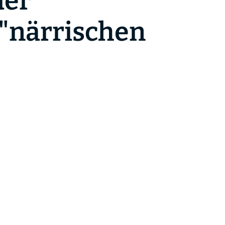
der
"närrischen