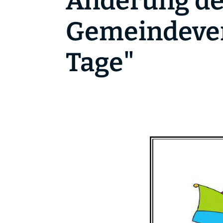
Änderung de
Gemeindever
Tage"