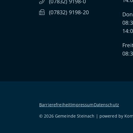
14:0
(0
78
32) 91
98-0
(0
78
32) 91
98-20
Don
08:3
14:0
Frei
08:3
Barrierefreiheit
Impressum
Datenschutz
© 2026 Gemeinde Steinach | powered by
Ko