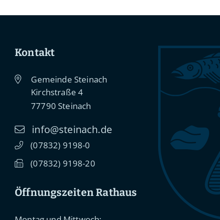
Kontakt
Gemeinde Steinach
Kirchstraße 4
77790
Steinach
info@steinach.de
(0
78
32) 91
98-0
(0
78
32) 91
98-20
Öffnungszeiten Rathaus
Montag und Mittwoch: