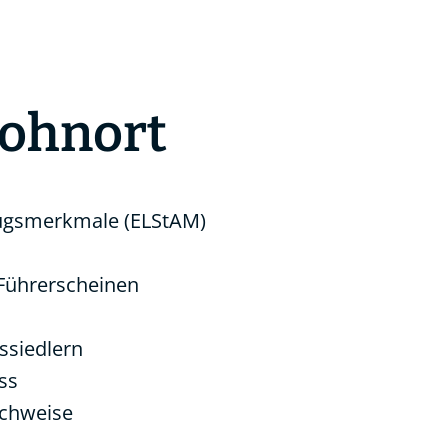
ohnort
zugsmerkmale (ELStAM)
 Führerscheinen
ssiedlern
ss
achweise