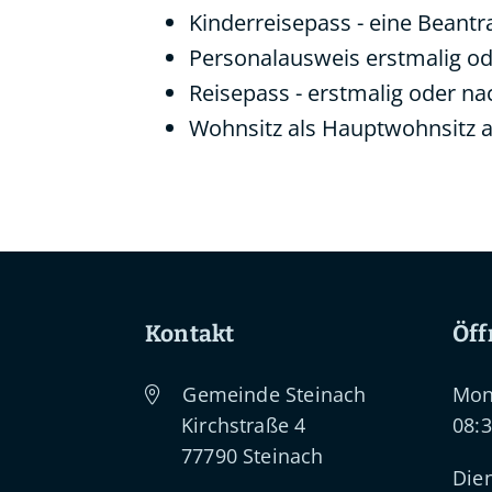
Kinderreisepass - eine Beantr
Personalausweis erstmalig od
Reisepass - erstmalig oder n
Wohnsitz als Hauptwohnsitz
Kontakt
Öff
Gemeinde Steinach
Mon
Kirchstraße 4
08:3
77790
Steinach
Dien