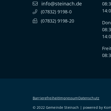
info@steinach.de
08:3
14:0
(0
78
32) 91
98-0
(0
78
32) 91
98-20
Don
08:3
14:0
Frei
08:3
Barrierefreiheit
Impressum
Datenschutz
© 2022 Gemeinde Steinach | powered by
Ko