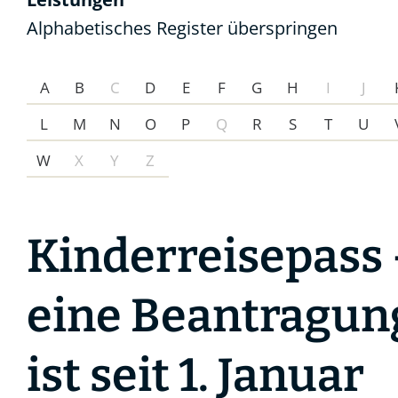
Alphabetisches Register überspringen
A
B
C
D
E
F
G
H
I
J
L
M
N
O
P
Q
R
S
T
U
W
X
Y
Z
Kinderreisepass 
eine Beantragun
ist seit 1. Januar