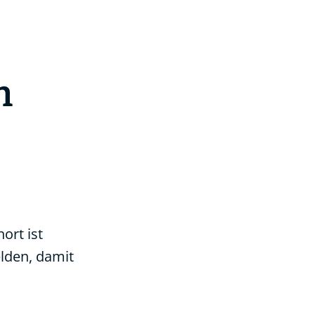
n
rt ist
elden, damit