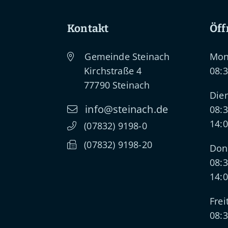
Kontakt
Öff
Gemeinde Steinach
Mon
Kirchstraße 4
08:3
77790
Steinach
Dien
info@steinach.de
08:3
14:0
(0
78
32) 91
98-0
(0
78
32) 91
98-20
Don
08:3
14:0
Frei
08:3