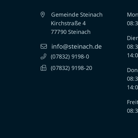
Gemeinde Steinach
Mon
Kirchstraße 4
08:3
77790
Steinach
Dien
info@steinach.de
08:3
14:0
(0
78
32) 91
98-0
(0
78
32) 91
98-20
Don
08:3
14:0
Frei
08:3