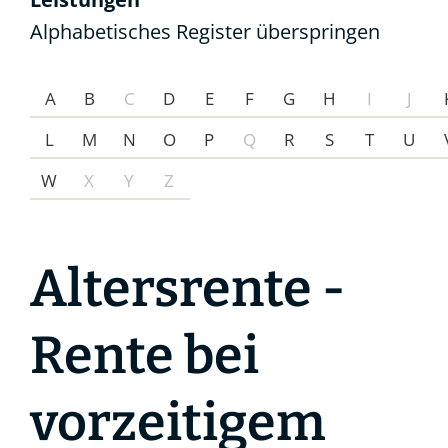
Alphabetisches Register überspringen
A
B
C
D
E
F
G
H
I
J
L
M
N
O
P
Q
R
S
T
U
W
X
Y
Z
Altersrente -
Rente bei
vorzeitigem