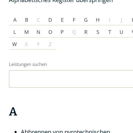
A
B
C
D
E
F
G
H
I
J
L
M
N
O
P
Q
R
S
T
U
W
X
Y
Z
Leistungen suchen
A
Abbrennen von pyrotechnischen