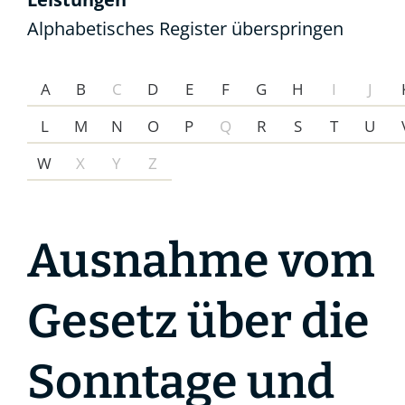
Alphabetisches Register überspringen
A
B
C
D
E
F
G
H
I
J
L
M
N
O
P
Q
R
S
T
U
W
X
Y
Z
Ausnahme vom
Gesetz über die
Sonntage und