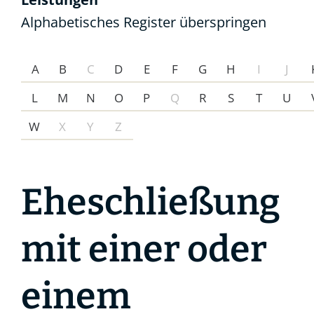
Alphabetisches Register überspringen
A
B
C
D
E
F
G
H
I
J
L
M
N
O
P
Q
R
S
T
U
W
X
Y
Z
Eheschließung
mit einer oder
einem