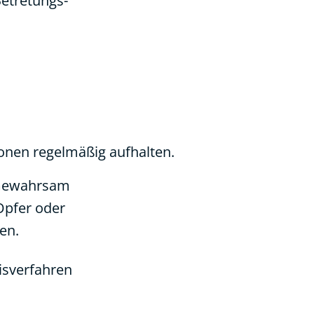
Betretungs-
onen regelmäßig aufhalten.
n Gewahrsam
Opfer oder
en.
isverfahren