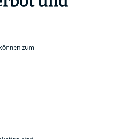
rbot und
o können zum