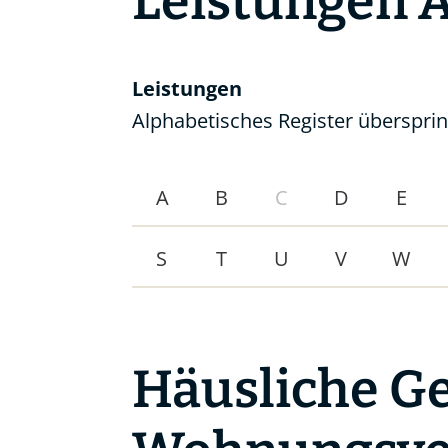
Leistungen 
Leistungen
Alphabetisches Register überspri
A
B
C
D
E
S
T
U
V
W
Häusliche Ge