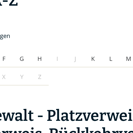
A-Z
ngen
F
G
H
I
J
K
L
M
X
Y
Z
walt - Platzverwei