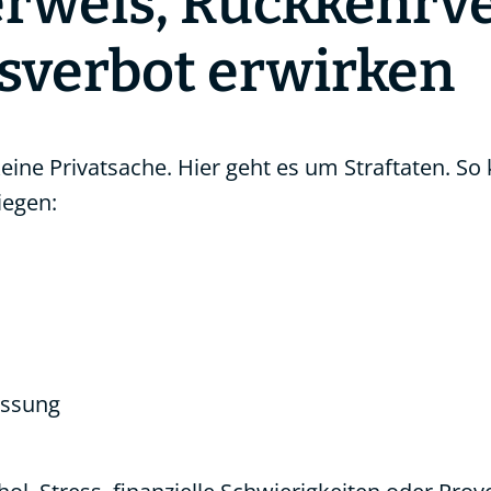
weis, Rückkehrve
verbot erwirken
keine Privatsache. Hier geht es um Straftaten. S
iegen:
essung