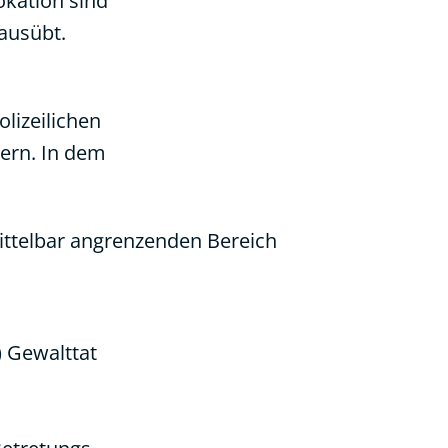
okation sind
 ausübt.
lizeilichen
ern. In dem
ttelbar angrenzenden Bereich
) Gewalttat