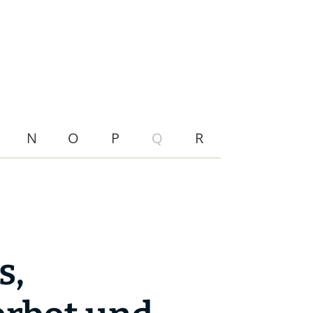
N
O
P
Q
R
s,