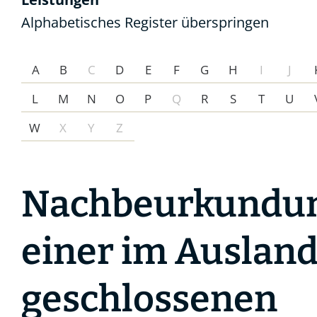
Alphabetisches Register überspringen
A
B
C
D
E
F
G
H
I
J
L
M
N
O
P
Q
R
S
T
U
W
X
Y
Z
Nachbeurkundu
einer im Auslan
geschlossenen