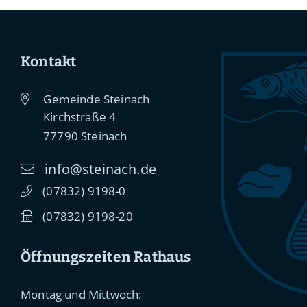
Kontakt
Gemeinde Steinach
Kirchstraße 4
77790
Steinach
info@steinach.de
(0
78
32) 91
98-0
(0
78
32) 91
98-20
Öffnungszeiten Rathaus
Montag und Mittwoch: