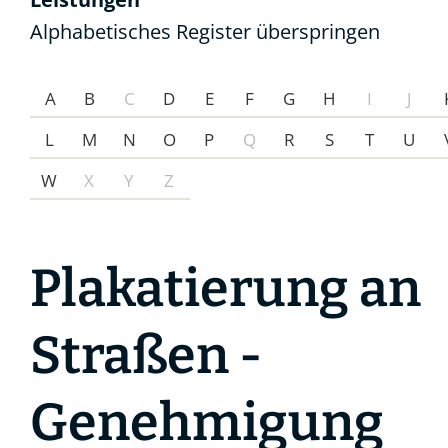
Alphabetisches Register überspringen
A
B
C
D
E
F
G
H
I
J
L
M
N
O
P
Q
R
S
T
U
W
X
Y
Z
Plakatierung an
Straßen -
Genehmigung