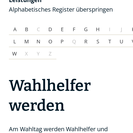
Alphabetisches Register überspringen
A
B
C
D
E
F
G
H
I
J
L
M
N
O
P
Q
R
S
T
U
W
X
Y
Z
Wahlhelfer
werden
Am Wahltag werden Wahlhelfer und