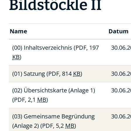
Bildstöckle II
Name
Datum
(00) Inhaltsverzeichnis
(PDF, 197
30.06.
KB
)
(01) Satzung
(PDF, 814
KB
)
30.06.
(02) Übersichtskarte (Anlage 1)
30.06.
(PDF, 2,1
MB
)
(03) Gemeinsame Begründung
30.06.
(Anlage 2)
(PDF, 5,2
MB
)